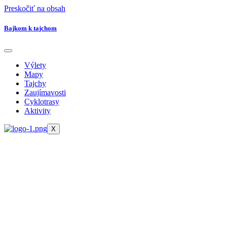
Preskočiť na obsah
Bajkom k tajchom
Výlety
Mapy
Tajchy
Zaujímavosti
Cyklotrasy
Aktivity
X