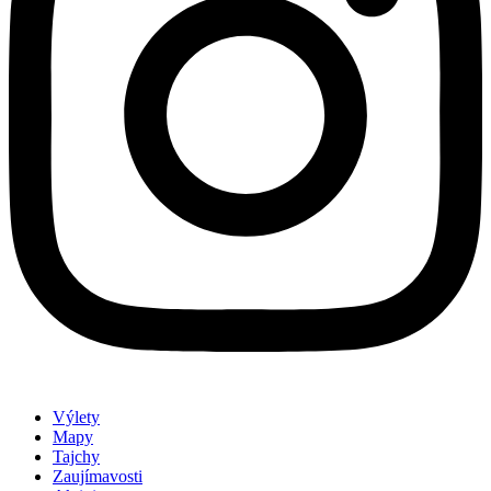
Výlety
Mapy
Tajchy
Zaujímavosti