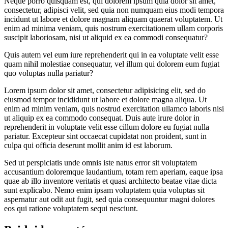
Neque porro quisquam est, qui dolorem ipsum quia dolor sit amet,
consectetur, adipisci velit, sed quia non numquam eius modi tempora
incidunt ut labore et dolore magnam aliquam quaerat voluptatem. Ut
enim ad minima veniam, quis nostrum exercitationem ullam corporis
suscipit laboriosam, nisi ut aliquid ex ea commodi consequatur?
Quis autem vel eum iure reprehenderit qui in ea voluptate velit esse
quam nihil molestiae consequatur, vel illum qui dolorem eum fugiat
quo voluptas nulla pariatur?
Lorem ipsum dolor sit amet, consectetur adipisicing elit, sed do
eiusmod tempor incididunt ut labore et dolore magna aliqua. Ut
enim ad minim veniam, quis nostrud exercitation ullamco laboris nisi
ut aliquip ex ea commodo consequat. Duis aute irure dolor in
reprehenderit in voluptate velit esse cillum dolore eu fugiat nulla
pariatur. Excepteur sint occaecat cupidatat non proident, sunt in
culpa qui officia deserunt mollit anim id est laborum.
Sed ut perspiciatis unde omnis iste natus error sit voluptatem
accusantium doloremque laudantium, totam rem aperiam, eaque ipsa
quae ab illo inventore veritatis et quasi architecto beatae vitae dicta
sunt explicabo. Nemo enim ipsam voluptatem quia voluptas sit
aspernatur aut odit aut fugit, sed quia consequuntur magni dolores
eos qui ratione voluptatem sequi nesciunt.