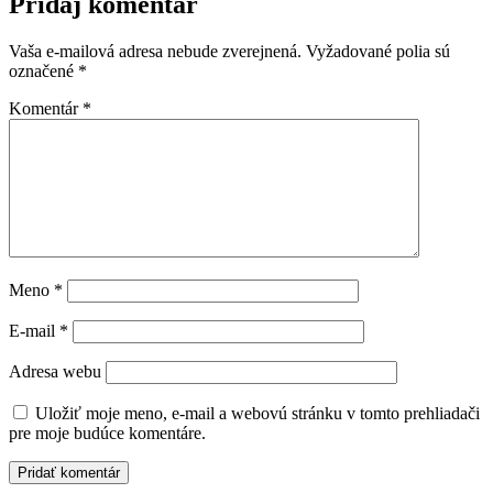
Pridaj komentár
Vaša e-mailová adresa nebude zverejnená.
Vyžadované polia sú
označené
*
Komentár
*
Meno
*
E-mail
*
Adresa webu
Uložiť moje meno, e-mail a webovú stránku v tomto prehliadači
pre moje budúce komentáre.