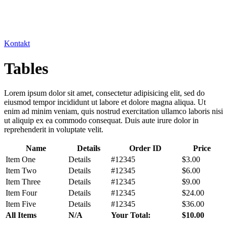
Kontakt
Tables
Lorem ipsum dolor sit amet, consectetur adipisicing elit, sed do
eiusmod tempor incididunt ut labore et dolore magna aliqua. Ut
enim ad minim veniam, quis nostrud exercitation ullamco laboris nisi
ut aliquip ex ea commodo consequat. Duis aute irure dolor in
reprehenderit in voluptate velit.
Name
Details
Order ID
Price
Item One
Details
#12345
$3.00
Item Two
Details
#12345
$6.00
Item Three
Details
#12345
$9.00
Item Four
Details
#12345
$24.00
Item Five
Details
#12345
$36.00
All Items
N/A
Your Total:
$10.00