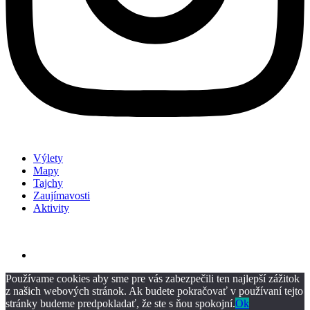
Výlety
Mapy
Tajchy
Zaujímavosti
Aktivity
Používame cookies aby sme pre vás zabezpečili ten najlepší zážitok
z našich webových stránok. Ak budete pokračovať v používaní tejto
stránky budeme predpokladať, že ste s ňou spokojní.
Ok