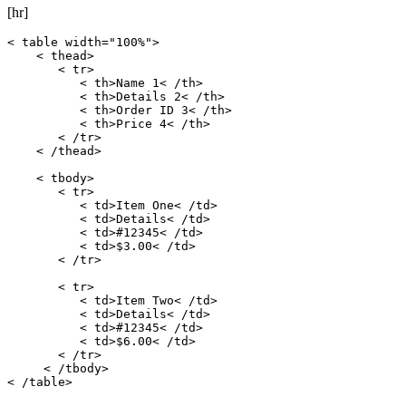
[hr]
< table width="100%">

    < thead>

       < tr>

          < th>Name 1< /th>

          < th>Details 2< /th>

          < th>Order ID 3< /th>

          < th>Price 4< /th>

       < /tr>

    < /thead>

    < tbody>

       < tr>

          < td>Item One< /td>

          < td>Details< /td>

          < td>#12345< /td>

          < td>$3.00< /td>

       < /tr>

       < tr>

          < td>Item Two< /td>

          < td>Details< /td>

          < td>#12345< /td>

          < td>$6.00< /td>

       < /tr>

     < /tbody>

< /table>