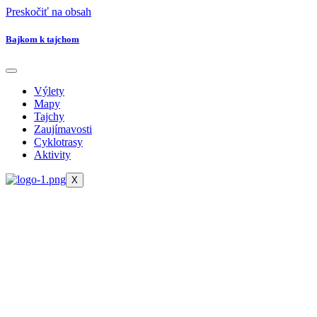
Preskočiť na obsah
Bajkom k tajchom
Výlety
Mapy
Tajchy
Zaujímavosti
Cyklotrasy
Aktivity
X