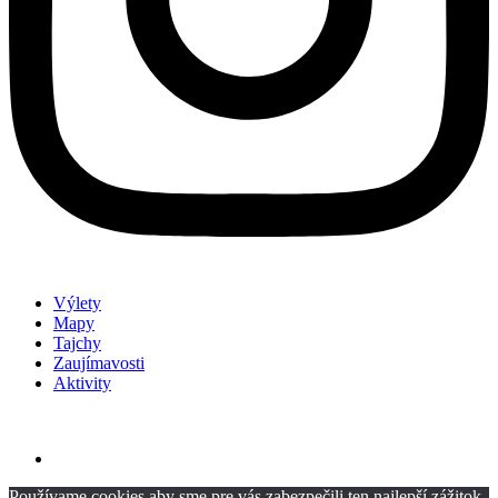
Výlety
Mapy
Tajchy
Zaujímavosti
Aktivity
Používame cookies aby sme pre vás zabezpečili ten najlepší zážitok