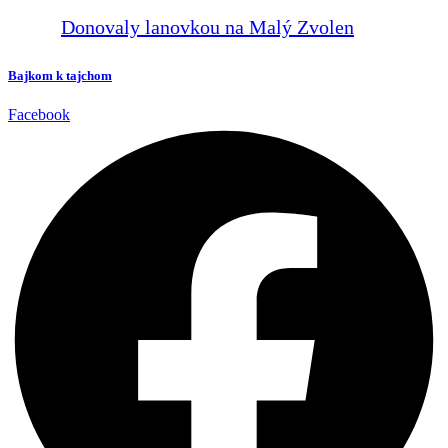
Donovaly lanovkou na Malý Zvolen
Bajkom k tajchom
Facebook