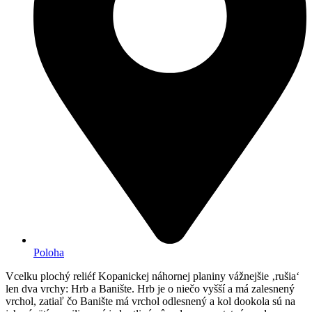
Poloha
Vcelku plochý reliéf Kopanickej náhornej planiny vážnejšie ‚rušia‘
len dva vrchy: Hrb a Banište. Hrb je o niečo vyšší a má zalesnený
vrchol, zatiaľ čo Banište má vrchol odlesnený a kol dookola sú na