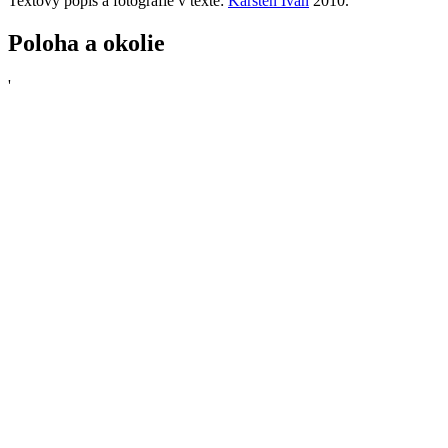
Textový popis a fotografie v texte:
Karsten Ivan
2010.
Poloha
a okolie
'