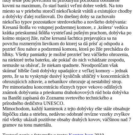
rudy tesne pod povrchom sú prírodnými pochodmi obohatené
kovmi na maximum, čo starí baníci veľmi dobre vedeli. Na toto
miesto sa v priebehu storočí niekoľkokrát vrátili a existujúce chodby
a dobývky ďalej rozširovali. Do dnešnej doby sa zachovalo
niekoľko typov pozostatkov stredovekého a novšieho dobývania:
Kresaná štolňa vo vstupnej podzemnej komore, z ‚krátera‘ vedúca
krátka prieskumná štôlňa vystrieľaná pušným prachom, dobývka po
kolmo stojacej žile, ručne kresaná šachtica prejavujúca sa na
povrchu rozmerným lievikom do ktorej sa dá prísť aj odspodu a
pozrieť ňou nahor a podzemná komora, ktorá po žile prechádza do
hĺbky. Všetky pamiatky je možné prezrieť bez väčšieho ohrozenia,
na niektoré treba baterku, ale pokiaľ do nich vchádzate zospodu,
nemusíte sa obávať, že niekam spadnete. Neodporúčam však
skúmať hlbšie časti dobývky upadajúce z veľkej komory – jednak
preto, že sa tu vyskytuje dusivý kysličník uhličitý v koncentráciách
ohrozujúcich zdravie, a nebaníkov ohrozuje aj nestabilný strop.
Pre mimoriadnu koncentráciu rôznych typov vekovo odlišných
známok dobývania a prieskumu drahokovových rúd bola dobývka
na Baništi zapísaná do Zoznamu svetového technického a
prírodného dedičstva UNESCO.
Mimochodom, každý kamienok z tejto dobývky ešte stále obsahuje
štipôčku zlata a striebra, nedávno odobraté revízne vzorky zvyškov
rúd všetky ukázali pozitívne obsahy drahých kovov, väčšinou nad 7
gramov na tonu materiálu.