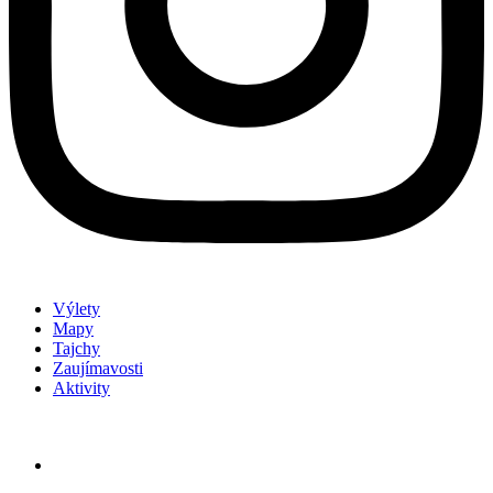
Výlety
Mapy
Tajchy
Zaujímavosti
Aktivity