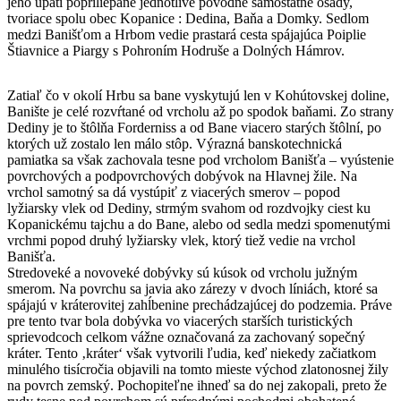
jeho úpätí popriliepané jednotlivé pôvodne samostatné osady,
tvoriace spolu obec Kopanice : Dedina, Baňa a Domky. Sedlom
medzi Banišťom a Hrbom vedie prastará cesta spájajúca Poiplie
Štiavnice a Piargy s Pohroním Hodruše a Dolných Hámrov.
Zatiaľ čo v okolí Hrbu sa bane vyskytujú len v Kohútovskej doline,
Banište je celé rozvŕtané od vrcholu až po spodok baňami. Zo strany
Dediny je to štôlňa Forderniss a od Bane viacero starých štôlní, po
ktorých už zostalo len málo stôp. Výrazná banskotechnická
pamiatka sa však zachovala tesne pod vrcholom Banišťa – vyústenie
povrchových a podpovrchových dobývok na Hlavnej žile. Na
vrchol samotný sa dá vystúpiť z viacerých smerov – popod
lyžiarsky vlek od Dediny, strmým svahom od rozdvojky ciest ku
Kopanickému tajchu a do Bane, alebo od sedla medzi spomenutými
vrchmi popod druhý lyžiarsky vlek, ktorý tiež vedie na vrchol
Banišťa.
Stredoveké a novoveké dobývky sú kúsok od vrcholu južným
smerom. Na povrchu sa javia ako zárezy v dvoch líniách, ktoré sa
spájajú v kráterovitej zahĺbenine prechádzajúcej do podzemia. Práve
pre tento tvar bola dobývka vo viacerých starších turistických
sprievodcoch celkom vážne označovaná za zachovaný sopečný
kráter. Tento ‚kráter‘ však vytvorili ľudia, keď niekedy začiatkom
minulého tisícročia objavili na tomto mieste východ zlatonosnej žily
na povrch zemský. Pochopiteľne ihneď sa do nej zakopali, preto že