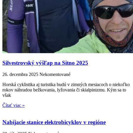
Silvestrovský výšľap na Sitno 2025
26. decembra 2025
Nekomentované
Horská cyklistika aj turistika budú v zimných mesiacoch o niekoľko
rokov náhradou bežkovania, lyžovania či skialpinizmu. Kým sa to
však
Čítať viac »
Nabíjacie stanice elektrobicyklov v regióne