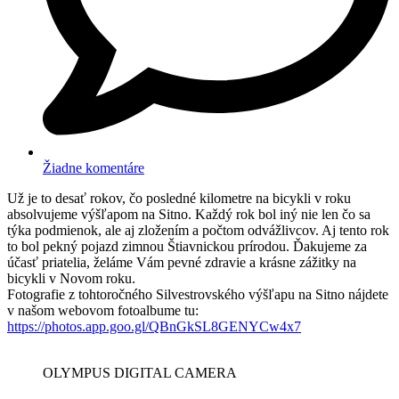
Žiadne komentáre
Už je to desať rokov, čo posledné kilometre na bicykli v roku
absolvujeme výšľapom na Sitno. Každý rok bol iný nie len čo sa
týka podmienok, ale aj zložením a počtom odvážlivcov. Aj tento rok
to bol pekný pojazd zimnou Štiavnickou prírodou. Ďakujeme za
účasť priatelia, želáme Vám pevné zdravie a krásne zážitky na
bicykli v Novom roku.
Fotografie z tohtoročného Silvestrovského výšľapu na Sitno nájdete
v našom webovom fotoalbume tu:
https://photos.app.goo.gl/QBnGkSL8GENYCw4x7
OLYMPUS DIGITAL CAMERA