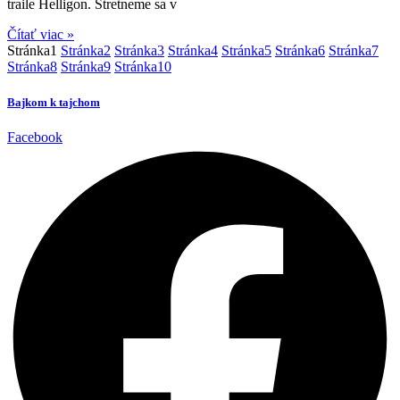
traile Helligon. Stretneme sa v
Čítať viac »
Stránka
1
Stránka
2
Stránka
3
Stránka
4
Stránka
5
Stránka
6
Stránka
7
Stránka
8
Stránka
9
Stránka
10
Bajkom k tajchom
Facebook