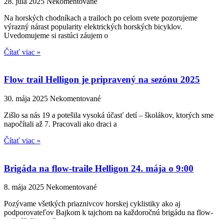
28. júla 2025
Nekomentované
Na horských chodníkach a trailoch po celom svete pozorujeme
výrazný nárast popularity elektrických horských bicyklov.
Uvedomujeme si rastúci záujem o
Čítať viac »
Flow trail Helligon je pripravený na sezónu 2025
30. mája 2025
Nekomentované
Zišlo sa nás 19 a potešila vysoká účasť detí – školákov, ktorých sme
napočítali až 7. Pracovali ako draci a
Čítať viac »
Brigáda na flow-traile Helligon 24. mája o 9:00
8. mája 2025
Nekomentované
Pozývame všetkých priaznivcov horskej cyklistiky ako aj
podporovateľov Bajkom k tajchom na každoročnú brigádu na flow-