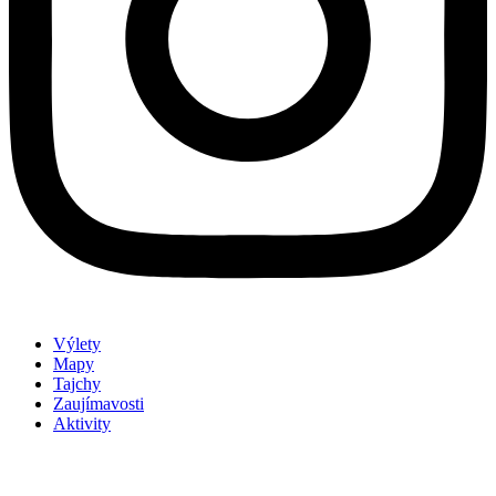
Výlety
Mapy
Tajchy
Zaujímavosti
Aktivity