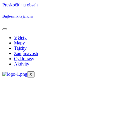
Preskočiť na obsah
Bajkom k tajchom
Výlety
Mapy
Tajchy
Zaujímavosti
Cyklotrasy
Aktivity
X