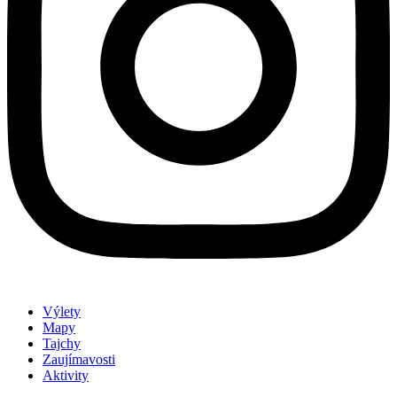
Výlety
Mapy
Tajchy
Zaujímavosti
Aktivity