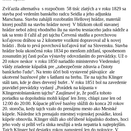
Zvíťazila alternatíva s rozpočtom 58 tisíc zlatých a v roku 1829 sa
stavba pod vedením banského radcu Seidla a jeho adjunkta
Marschana. Stavbu zahájili rozobratím Hellovej hrádze, materiál
ktorej použili na stavbu hrádze novej V blízkom okolí stavanej
hrádze nebol zdroj vhodného ílu na stavbu tesniaceho jadra nádrže a
tak sa tento íl ťažil až pri tajchu Červená studňa a povrchovou
koľajovou dráhou sa 2 kilometre vozíkmi dopravoval až k novej
hrádzi . Bola to prvá povrchová koľajová trať na Slovensku. Stavba
hrádze bola ukončená roku 1834 po menšom zdržaní, sposobenom
zosunutím jej časti počas výstavby odovzdaním do prevádzky. Už o
20 rokov neskor v roku 1850 nariadilo ministerstvo Viedenskej
vlády zriadenie kúpalísk pre „zabezpečenie zdravia a čistoty
baníckeho ľudu“. Na tento účel boli vystavené plávajúce ale
ukotvené bazénové plte s šatňami na brehu. Tie na tajchu Klinger
stáli tam, kde je dnes drevený bufet . V roku 1851 bol na zavedenie
pravidiel prevádzky vydaný „Porádek na kúpania v
Klingerstolnianskem tajchu“ Zaujímavé je, že podľa tohoto
poriadku sa dopoludnia mohli kúpať len ženy, chlapi zase len od
12:00 do 20:00. Kúpacie plťové bazény slúžili do konca 20 rokov
20. storočia, kedy tajch vzalo do prenájmu mesto ako Mestské
kúpele. Následne ich prenajalo miestnej vojenskej posádke, ktorá
kúpele obnovila. Klinger slúži ako obľúbené kúpalisko dodnes, hoci
jeho vody si príliš veľa slnka neužijú a teda nepatria k najteplejším.
Tajch Klinger bol desiatky rokov napustený len do polovice. V