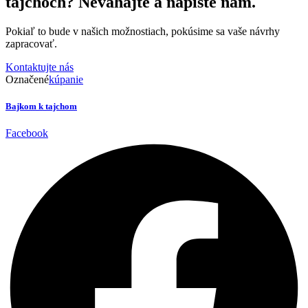
tajchoch? Neváhajte a napíšte nám.
Pokiaľ to bude v našich možnostiach, pokúsime sa vaše návrhy
zapracovať.
Kontaktujte nás
Označené
kúpanie
Bajkom k tajchom
Facebook