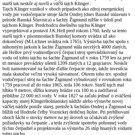
starší tak neskôr aj novší a väčší tajch Klinger .
Tajch Klinger vznikol v oboch prípadoch ako zdroj energetickej
vody pre vodočerpacie stroje šácht Ondrej (dnes Banské múzeum v
prírode Banská Štiavnica) a šachty Žigmund nižšie v údolí pod
tajchom Klinger. Predchodcu dnešného tajchu Klinger
vyprojektoval a postavil J.K.Hell pred rokom 1760, kedy sa tento
starší tajch v písomnostiach Banskej komory uvádza už ako
dokončený (M.Lichner uvádza rok 1765). Výstavba tajchu spolu s
náhonným jarkom k šachte Žigmund stála necelých 4000 zlatých,
ale Hellov prvý vodnostĺpcový čerpací stroj sprevádzkovaný na
vodu od tohto tajchu na šachte Žigmund už v roku 1759 len za prvé
tri mesiace prevádzky ušetril 1209 zlatých a 12 grajciarov. Neskôr
boli namontované na šachte ďalšie čerpacie stroje, takže investícia
mala skutočne veľmi vysokú návratnosť. Okrem toho tzv. spodný
vodočerpací stroj na šachte Žigmund vybudovaný v rovnakom roku
1759 pracoval až do roku 1865, teda 106 rokov. Starší tajch mal
hĺbku 9 metrov, dĺžku koruny hrádze cca 100 m a zadržiaval
približne 22 000 m3 vody. V roku 1827 sa začalo jednať o zväčšení
kapacity starej Klingerštolnianskej nádrže alebo výstavbe novej
väčšej nádrže poniže starej, pretože k šachtám Ondrej a Žigmund sa
blížili od Hodruše čelby Voznickej dedičnej štolne. Pri prehlbovaní
oboch šácht o stovky metrov na jej úroveň sa očakávali zvýšené
požiadavky na čerpanie , a teda zvýšenie spotreby pohonnej vody
týchto čerpadiel a projektovala sa výstavba 26 stúp hnaných vodami
tohto tajchu.