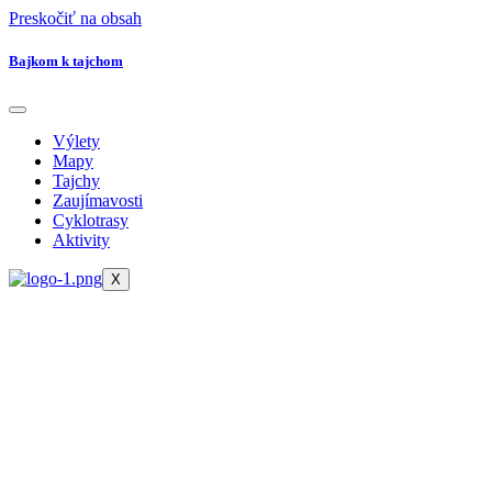
Preskočiť na obsah
Bajkom k tajchom
Výlety
Mapy
Tajchy
Zaujímavosti
Cyklotrasy
Aktivity
X