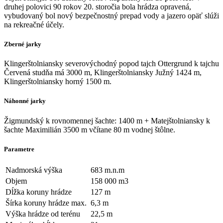
druhej polovici 90 rokov 20. storočia bola hrádza opravená,
vybudovaný bol nový bezpečnostný prepad vody a jazero opäť slúži
na rekreačné účely.
Zberné jarky
Klingerštolniansky severovýchodný popod tajch Ottergrund k tajchu
Červená studňa má 3000 m, Klingerštolniansky Južný 1424 m,
Klingerštolniansky horný 1500 m.
Náhonné jarky
Žigmundský k rovnomennej šachte: 1400 m + Matejštolniansky k
šachte Maximilián 3500 m včítane 80 m vodnej štôlne.
Parametre
Nadmorská výška
683 m.n.m
Objem
158 000 m3
Dĺžka koruny hrádze
127 m
Šírka koruny hrádze max.
6,3 m
Výška hrádze od terénu
22,5 m