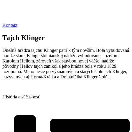
Kontakt
Tajch
Klinger
Dnešná hrádza tajchu Klinger patrí k tým novším. Bola vybudovaná
poniže starej Klingerštolnianskej nádrže vybudovanej Jozefom
Karolom Hellom, zároveň však stavbou novej väčšej nádrže
pôvodný Hellov tajch zanikol a jeho hrádza bola v roku 1829
rozobraná. Meno nesie po významných a starých štolniach Klinger,
nazývaných aj Horná/Krátka a Dolná/Dlhá Klinger štolňa.
História
a súčasnosť